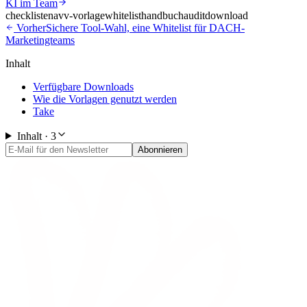
KI im Team
checklisten
avv-vorlage
whitelist
handbuch
audit
download
Vorher
Sichere Tool-Wahl, eine Whitelist für DACH-
Marketingteams
Inhalt
Verfügbare Downloads
Wie die Vorlagen genutzt werden
Take
Inhalt ·
3
Abonnieren