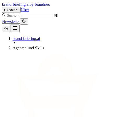
brand-briefing.ai
by
brandneo
Über
Cluster
⌘K
Newsletter
brand-briefing.ai
Agenten und Skills