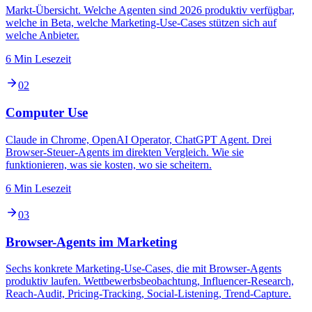
Markt-Übersicht. Welche Agenten sind 2026 produktiv verfügbar,
welche in Beta, welche Marketing-Use-Cases stützen sich auf
welche Anbieter.
6 Min Lesezeit
02
Computer Use
Claude in Chrome, OpenAI Operator, ChatGPT Agent. Drei
Browser-Steuer-Agents im direkten Vergleich. Wie sie
funktionieren, was sie kosten, wo sie scheitern.
6 Min Lesezeit
03
Browser-Agents im Marketing
Sechs konkrete Marketing-Use-Cases, die mit Browser-Agents
produktiv laufen. Wettbewerbsbeobachtung, Influencer-Research,
Reach-Audit, Pricing-Tracking, Social-Listening, Trend-Capture.