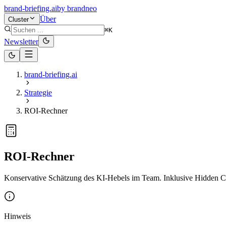
brand-briefing.ai
by
brandneo
Über
Cluster
⌘K
Newsletter
brand-briefing.ai
Strategie
ROI-Rechner
ROI-Rechner
Konservative Schätzung des KI-Hebels im Team. Inklusive Hidden C
Hinweis