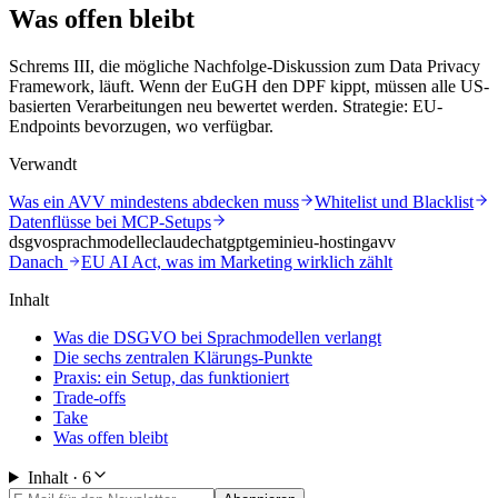
Was offen bleibt
Schrems III, die mögliche Nachfolge-Diskussion zum Data Privacy
Framework, läuft. Wenn der EuGH den DPF kippt, müssen alle US-
basierten Verarbeitungen neu bewertet werden. Strategie: EU-
Endpoints bevorzugen, wo verfügbar.
Verwandt
Was ein AVV mindestens abdecken muss
Whitelist und Blacklist
Datenflüsse bei MCP-Setups
dsgvo
sprachmodelle
claude
chatgpt
gemini
eu-hosting
avv
Danach
EU AI Act, was im Marketing wirklich zählt
Inhalt
Was die DSGVO bei Sprachmodellen verlangt
Die sechs zentralen Klärungs-Punkte
Praxis: ein Setup, das funktioniert
Trade-offs
Take
Was offen bleibt
Inhalt ·
6