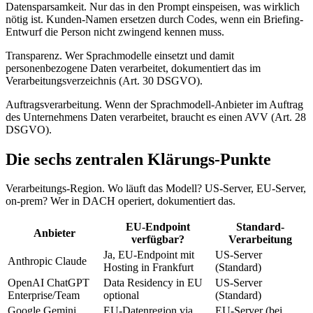
Datensparsamkeit. Nur das in den Prompt einspeisen, was wirklich
nötig ist. Kunden-Namen ersetzen durch Codes, wenn ein Briefing-
Entwurf die Person nicht zwingend kennen muss.
Transparenz. Wer Sprachmodelle einsetzt und damit
personenbezogene Daten verarbeitet, dokumentiert das im
Verarbeitungs­verzeichnis (Art. 30 DSGVO).
Auftragsverarbeitung. Wenn der Sprachmodell-Anbieter im Auftrag
des Unternehmens Daten verarbeitet, braucht es einen AVV (Art. 28
DSGVO).
Die sechs zentralen Klärungs-Punkte
Verarbeitungs-Region. Wo läuft das Modell? US-Server, EU-Server,
on-prem? Wer in DACH operiert, dokumentiert das.
EU-Endpoint
Standard-
Anbieter
verfügbar?
Verarbeitung
Ja, EU-Endpoint mit
US-Server
Anthropic Claude
Hosting in Frankfurt
(Standard)
OpenAI ChatGPT
Data Residency in EU
US-Server
Enterprise/Team
optional
(Standard)
Google Gemini
EU-Datenregion via
EU-Server (bei