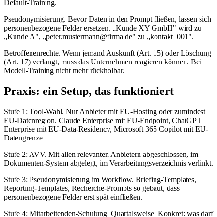
Default-Training.
Pseudonymisierung. Bevor Daten in den Prompt fließen, lassen sich
personenbezogene Felder ersetzen. „Kunde XY GmbH" wird zu
„Kunde A", „peter.mustermann@firma.de" zu „kontakt_001".
Betroffenenrechte. Wenn jemand Auskunft (Art. 15) oder Löschung
(Art. 17) verlangt, muss das Unternehmen reagieren können. Bei
Modell-Training nicht mehr rückholbar.
Praxis: ein Setup, das funktioniert
Stufe 1: Tool-Wahl. Nur Anbieter mit EU-Hosting oder zumindest
EU-Datenregion. Claude Enterprise mit EU-Endpoint, ChatGPT
Enterprise mit EU-Data-Residency, Microsoft 365 Copilot mit EU-
Datengrenze.
Stufe 2: AVV. Mit allen relevanten Anbietern abgeschlossen, im
Dokumenten-System abgelegt, im Verarbeitungs­verzeichnis verlinkt.
Stufe 3: Pseudonymisierung im Workflow. Briefing-Templates,
Reporting-Templates, Recherche-Prompts so gebaut, dass
personenbezogene Felder erst spät einfließen.
Stufe 4: Mitarbeitenden-Schulung. Quartalsweise. Konkret: was darf