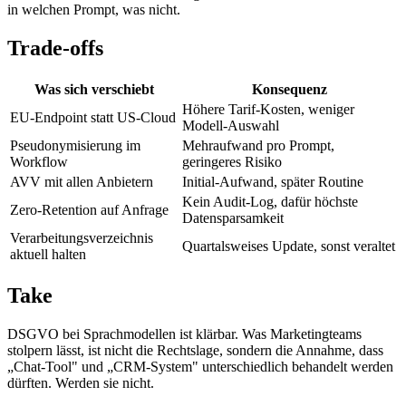
in welchen Prompt, was nicht.
Trade-offs
Was sich verschiebt
Konsequenz
Höhere Tarif-Kosten, weniger
EU-Endpoint statt US-Cloud
Modell-Auswahl
Pseudonymisierung im
Mehraufwand pro Prompt,
Workflow
geringeres Risiko
AVV mit allen Anbietern
Initial-Aufwand, später Routine
Kein Audit-Log, dafür höchste
Zero-Retention auf Anfrage
Datensparsamkeit
Verarbeitungs­verzeichnis
Quartalsweises Update, sonst veraltet
aktuell halten
Take
DSGVO bei Sprachmodellen ist klärbar. Was Marketingteams
stolpern lässt, ist nicht die Rechtslage, sondern die Annahme, dass
„Chat-Tool" und „CRM-System" unterschiedlich behandelt werden
dürften. Werden sie nicht.