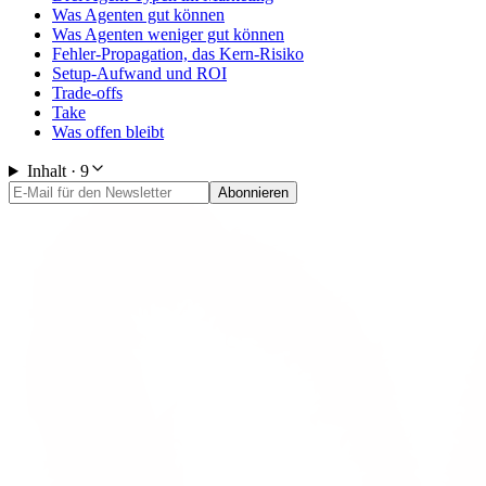
Was Agenten gut können
Was Agenten weniger gut können
Fehler-Propagation, das Kern-Risiko
Setup-Aufwand und ROI
Trade-offs
Take
Was offen bleibt
Inhalt ·
9
Abonnieren