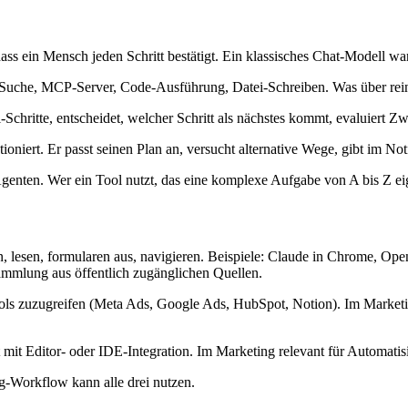
ss ein Mensch jeden Schritt bestätigt. Ein klassisches Chat-Modell wart
uche, MCP-Server, Code-Ausführung, Datei-Schreiben. Was über reine
Schritte, entscheidet, welcher Schritt als nächstes kommt, evaluiert Z
niert. Er passt seinen Plan an, versucht alternative Wege, gibt im Not
genten. Wer ein Tool nutzt, das eine komplexe Aufgabe von A bis Z eige
, lesen, formularen aus, navigieren. Beispiele: Claude in Chrome, O
ammlung aus öffentlich zugänglichen Quellen.
s zuzugreifen (Meta Ads, Google Ads, HubSpot, Notion). Im Marketin
 mit Editor- oder IDE-Integration. Im Marketing relevant für Automat
ng-Workflow kann alle drei nutzen.