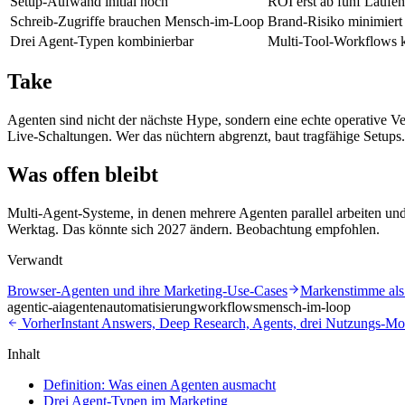
Setup-Aufwand initial hoch
ROI erst ab fünf Läufen
Schreib-Zugriffe brauchen Mensch-im-Loop
Brand-Risiko minimiert
Drei Agent-Typen kombinierbar
Multi-Tool-Workflows k
Take
Agenten sind nicht der nächste Hype, sondern eine echte operative Ver
Live-Schaltungen. Wer das nüchtern abgrenzt, baut tragfähige Setups
Was offen bleibt
Multi-Agent-Systeme, in denen mehrere Agenten parallel arbeiten un
Werktag. Das könnte sich 2027 ändern. Beobachtung empfohlen.
Verwandt
Browser-Agenten und ihre Marketing-Use-Cases
Markenstimme als
agentic-ai
agenten
automatisierung
workflows
mensch-im-loop
Vorher
Instant Answers, Deep Research, Agents, drei Nutzungs-Mo
Inhalt
Definition: Was einen Agenten ausmacht
Drei Agent-Typen im Marketing