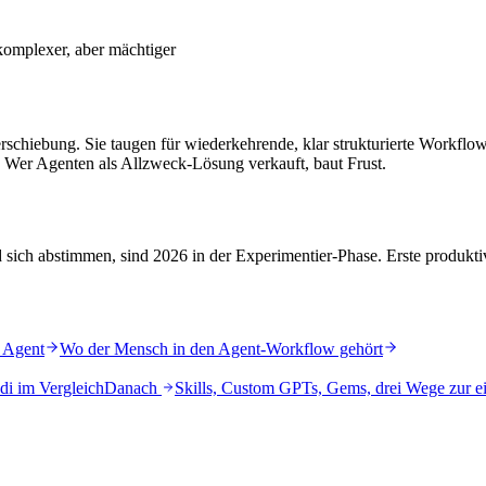
omplexer, aber mächtiger
schiebung. Sie taugen für wiederkehrende, klar strukturierte Workflows.
. Wer Agenten als Allzweck-Lösung verkauft, baut Frust.
d sich abstimmen, sind 2026 in der Experimentier-Phase. Erste produk
 Agent
Wo der Mensch in den Agent-Workflow gehört
di im Vergleich
Danach
Skills, Custom GPTs, Gems, drei Wege zur 