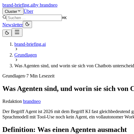
brand-briefing.ai
by
brandneo
Über
Cluster
⌘K
Newsletter
brand-briefing.ai
Grundlagen
Was Agenten sind, und worin sie sich von Chatbots unterschei
Grundlagen
·
7
Min Lesezeit
Was Agenten sind, und worin sie sich von 
Redaktion
brandneo
Der Begriff Agent ist 2026 mit dem Begriff KI fast gleichbedeutend g
Sprachmodell mit Tool-Use noch kein Agent, ein vollautonomer Workf
Definition: Was einen Agenten ausmacht