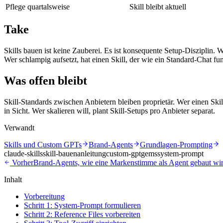
Pflege quartalsweise
Skill bleibt aktuell
Take
Skills bauen ist keine Zauberei. Es ist konsequente Setup-Disziplin. 
Wer schlampig aufsetzt, hat einen Skill, der wie ein Standard-Chat fu
Was offen bleibt
Skill-Standards zwischen Anbietern bleiben proprietär. Wer einen Ski
in Sicht. Wer skalieren will, plant Skill-Setups pro Anbieter separat.
Verwandt
Skills und Custom GPTs
Brand-Agents
Grundlagen-Prompting
claude-skills
skill-bauen
anleitung
custom-gpt
gems
system-prompt
Vorher
Brand-Agents, wie eine Markenstimme als Agent gebaut wi
Inhalt
Vorbereitung
Schritt 1: System-Prompt formulieren
Schritt 2: Reference Files vorbereiten