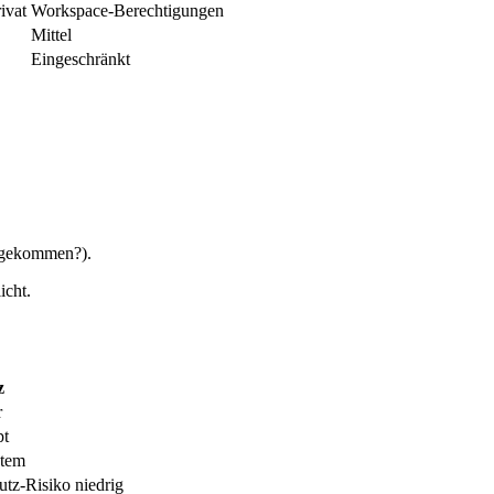
ivat
Workspace-Berechtigungen
Mittel
Eingeschränkt
zugekommen?).
icht.
z
r
pt
etem
utz-Risiko niedrig