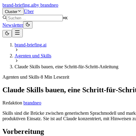
brand-briefing.ai
by
brandneo
Über
Cluster
⌘K
Newsletter
brand-briefing.ai
Agenten und Skills
Claude Skills bauen, eine Schritt-für-Schritt-Anleitung
Agenten und Skills
·
8
Min Lesezeit
Claude Skills bauen, eine Schritt-für-Schri
Redaktion
brandneo
Skills sind die Brücke zwischen generischem Sprachmodell und marken
produktiven Einsatz. Sie ist auf Claude konzentriert, mit Hinweis
Vorbereitung