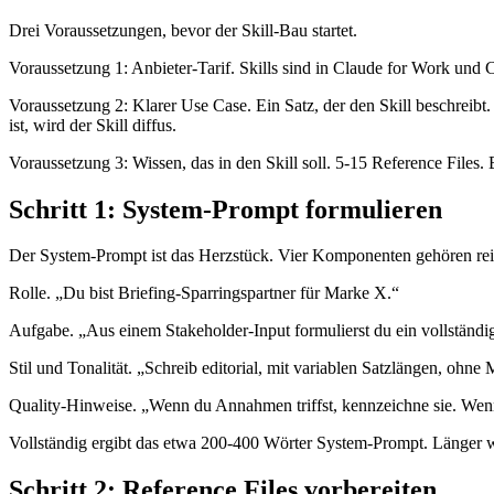
Drei Voraussetzungen, bevor der Skill-Bau startet.
Voraussetzung 1: Anbieter-Tarif. Skills sind in Claude for Work u
Voraussetzung 2: Klarer Use Case. Ein Satz, der den Skill beschreibt
ist, wird der Skill diffus.
Voraussetzung 3: Wissen, das in den Skill soll. 5-15 Reference Files
Schritt 1: System-Prompt formulieren
Der System-Prompt ist das Herzstück. Vier Komponenten gehören rei
Rolle. „Du bist Briefing-Sparringspartner für Marke X.“
Aufgabe. „Aus einem Stakeholder-Input formulierst du ein vollständige
Stil und Tonalität. „Schreib editorial, mit variablen Satzlängen, oh
Quality-Hinweise. „Wenn du Annahmen triffst, kennzeichne sie. Wenn e
Vollständig ergibt das etwa 200-400 Wörter System-Prompt. Länger wi
Schritt 2: Reference Files vorbereiten