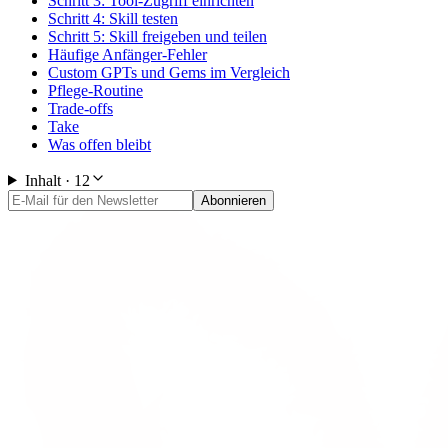
Schritt 3: Tool-Zugriff einrichten
Schritt 4: Skill testen
Schritt 5: Skill freigeben und teilen
Häufige Anfänger-Fehler
Custom GPTs und Gems im Vergleich
Pflege-Routine
Trade-offs
Take
Was offen bleibt
Inhalt ·
12
Abonnieren