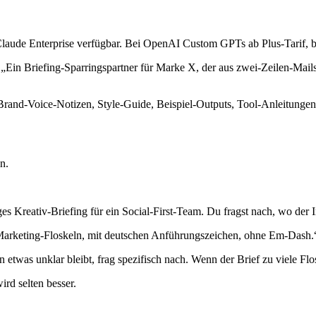
nd Claude Enterprise verfügbar. Bei OpenAI Custom GPTs ab Plus-Tarif
. „Ein Briefing-Sparringspartner für Marke X, der aus zwei-Zeilen-Mai
. Brand-Voice-Notizen, Style-Guide, Beispiel-Outputs, Tool-Anleitungen
n.
s Kreativ-Briefing für ein Social-First-Team. Du fragst nach, wo der In
ne Marketing-Floskeln, mit deutschen Anführungszeichen, ohne Em-Dash.
twas unklar bleibt, frag spezifisch nach. Wenn der Brief zu viele Flos
rd selten besser.