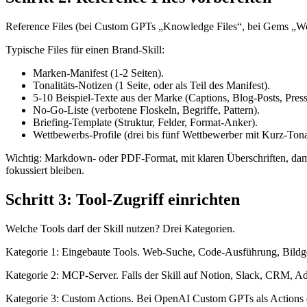
Reference Files (bei Custom GPTs „Knowledge Files“, bei Gems „Wor
Typische Files für einen Brand-Skill:
Marken-Manifest (1-2 Seiten).
Tonalitäts-Notizen (1 Seite, oder als Teil des Manifest).
5-10 Beispiel-Texte aus der Marke (Captions, Blog-Posts, Press
No-Go-Liste (verbotene Floskeln, Begriffe, Pattern).
Briefing-Template (Struktur, Felder, Format-Anker).
Wettbewerbs-Profile (drei bis fünf Wettbewerber mit Kurz-Tonal
Wichtig: Markdown- oder PDF-Format, mit klaren Überschriften, damit d
fokussiert bleiben.
Schritt 3: Tool-Zugriff einrichten
Welche Tools darf der Skill nutzen? Drei Kategorien.
Kategorie 1: Eingebaute Tools. Web-Suche, Code-Ausführung, Bildge
Kategorie 2: MCP-Server. Falls der Skill auf Notion, Slack, CRM, A
Kategorie 3: Custom Actions. Bei OpenAI Custom GPTs als Actions 