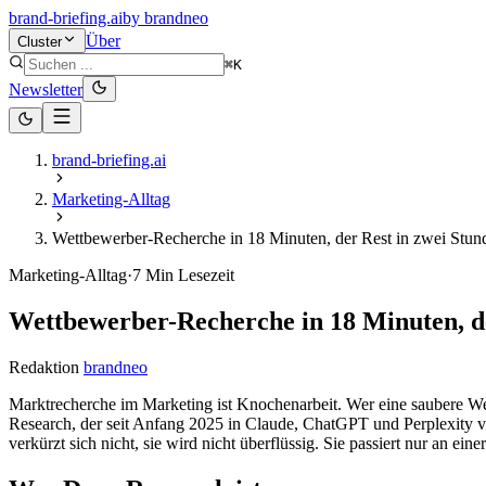
brand-briefing.ai
by
brandneo
Über
Cluster
⌘K
Newsletter
brand-briefing.ai
Marketing-Alltag
Wettbewerber-Recherche in 18 Minuten, der Rest in zwei Stun
Marketing-Alltag
·
7
Min Lesezeit
Wettbewerber-Recherche in 18 Minuten, de
Redaktion
brandneo
Marktrecherche im Marketing ist Knochenarbeit. Wer eine saubere We
Research, der seit Anfang 2025 in Claude, ChatGPT und Perplexity ver
verkürzt sich nicht, sie wird nicht überflüssig. Sie passiert nur an e