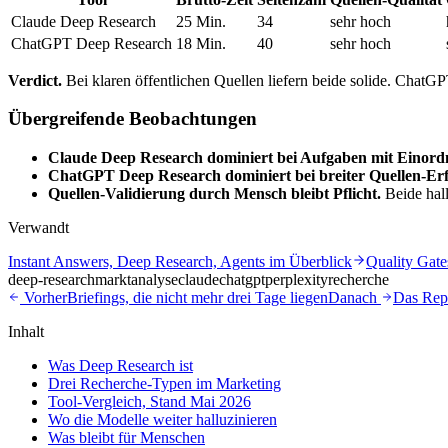
Claude Deep Research
25 Min.
34
sehr hoch
ChatGPT Deep Research
18 Min.
40
sehr hoch
Verdict.
Bei klaren öffentlichen Quellen liefern beide solide. ChatGP
Übergreifende Beobachtungen
Claude Deep Research dominiert bei Aufgaben mit Einord
ChatGPT Deep Research dominiert bei breiter Quellen-Er
Quellen-Validierung durch Mensch bleibt Pflicht.
Beide hall
Verwandt
Instant Answers, Deep Research, Agents im Überblick
Quality Gate
deep-research
marktanalyse
claude
chatgpt
perplexity
recherche
Vorher
Briefings, die nicht mehr drei Tage liegen
Danach
Das Repo
Inhalt
Was Deep Research ist
Drei Recherche-Typen im Marketing
Tool-Vergleich, Stand Mai 2026
Wo die Modelle weiter halluzinieren
Was bleibt für Menschen