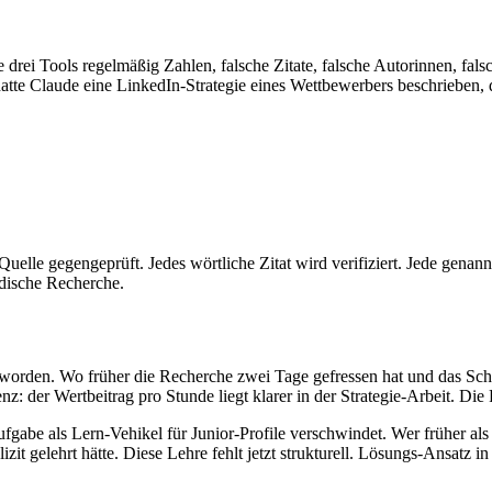
e drei Tools regelmäßig Zahlen, falsche Zitate, falsche Autorinnen, f
Claude eine LinkedIn-Strategie eines Wettbewerbers beschrieben, die s
uelle gegengeprüft. Jedes wörtliche Zitat wird verifiziert. Jede genan
ndische Recherche.
orden. Wo früher die Recherche zwei Tage gefressen hat und das Schre
er Wertbeitrag pro Stunde liegt klarer in der Strategie-Arbeit. Die Rec
fgabe als Lern-Vehikel für Junior-Profile verschwindet. Wer früher al
it gelehrt hätte. Diese Lehre fehlt jetzt strukturell. Lösungs-Ansatz i