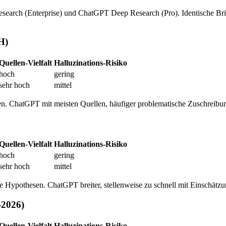
arch (Enterprise) und ChatGPT Deep Research (Pro). Identische Brief
H)
Quellen-Vielfalt
Halluzinations-Risiko
hoch
gering
sehr hoch
mittel
gen. ChatGPT mit meisten Quellen, häufiger problematische Zuschreibu
Quellen-Vielfalt
Halluzinations-Risiko
hoch
gering
sehr hoch
mittel
te Hypothesen. ChatGPT breiter, stellenweise zu schnell mit Einschätz
-2026)
Quellen-Vielfalt
Halluzinations-Risiko