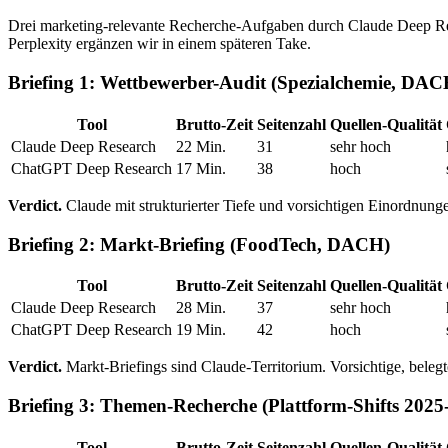
Drei marketing-relevante Recherche-Aufgaben durch Claude Deep Rese
Perplexity ergänzen wir in einem späteren Take.
Briefing 1: Wettbewerber-Audit (Spezialchemie, DAC
Tool
Brutto-Zeit
Seitenzahl
Quellen-Qualität
Claude Deep Research
22 Min.
31
sehr hoch
ChatGPT Deep Research
17 Min.
38
hoch
Verdict.
Claude mit strukturierter Tiefe und vorsichtigen Einordnun
Briefing 2: Markt-Briefing (FoodTech, DACH)
Tool
Brutto-Zeit
Seitenzahl
Quellen-Qualität
Claude Deep Research
28 Min.
37
sehr hoch
ChatGPT Deep Research
19 Min.
42
hoch
Verdict.
Markt-Briefings sind Claude-Territorium. Vorsichtige, beleg
Briefing 3: Themen-Recherche (Plattform-Shifts 2025
Tool
Brutto-Zeit
Seitenzahl
Quellen-Qualität