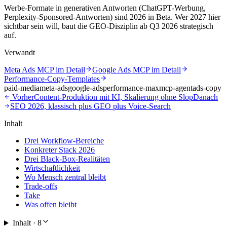
Werbe-Formate in generativen Antworten (ChatGPT-Werbung,
Perplexity-Sponsored-Antworten) sind 2026 in Beta. Wer 2027 hier
sichtbar sein will, baut die GEO-Disziplin ab Q3 2026 strategisch
auf.
Verwandt
Meta Ads MCP im Detail
Google Ads MCP im Detail
Performance-Copy-Templates
paid-media
meta-ads
google-ads
performance-max
mcp-agent
ads-copy
Vorher
Content-Produktion mit KI, Skalierung ohne Slop
Danach
SEO 2026, klassisch plus GEO plus Voice-Search
Inhalt
Drei Workflow-Bereiche
Konkreter Stack 2026
Drei Black-Box-Realitäten
Wirtschaftlichkeit
Wo Mensch zentral bleibt
Trade-offs
Take
Was offen bleibt
Inhalt ·
8