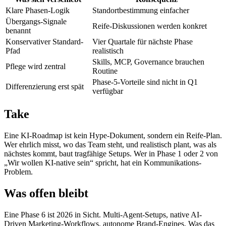
Klare Phasen-Logik
Standortbestimmung einfacher
Übergangs-Signale
Reife-Diskussionen werden konkret
benannt
Konservativer Standard-
Vier Quartale für nächste Phase
Pfad
realistisch
Skills, MCP, Governance brauchen
Pflege wird zentral
Routine
Phase-5-Vorteile sind nicht in Q1
Differenzierung erst spät
verfügbar
Take
Eine KI-Roadmap ist kein Hype-Dokument, sondern ein Reife-Plan.
Wer ehrlich misst, wo das Team steht, und realistisch plant, was als
nächstes kommt, baut tragfähige Setups. Wer in Phase 1 oder 2 von
„Wir wollen KI-native sein“ spricht, hat ein Kommunikations-
Problem.
Was offen bleibt
Eine Phase 6 ist 2026 in Sicht. Multi-Agent-Setups, native AI-
Driven Marketing-Workflows, autonome Brand-Engines. Was das