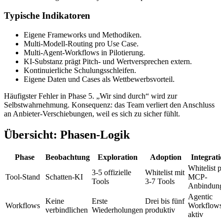
Typische Indikatoren
Eigene Frameworks und Methodiken.
Multi-Modell-Routing pro Use Case.
Multi-Agent-Workflows in Pilotierung.
KI-Substanz prägt Pitch- und Wertversprechen extern.
Kontinuierliche Schulungsschleifen.
Eigene Daten und Cases als Wettbewerbsvorteil.
Häufigster Fehler in Phase 5. „Wir sind durch“ wird zur
Selbstwahrnehmung. Konsequenz: das Team verliert den Anschluss
an Anbieter-Verschiebungen, weil es sich zu sicher fühlt.
Übersicht: Phasen-Logik
Phase
Beobachtung
Exploration
Adoption
Integrat
Whitelist 
3-5 offizielle
Whitelist mit
Tool-Stand
Schatten-KI
MCP-
Tools
3-7 Tools
Anbindun
Agentic
Keine
Erste
Drei bis fünf
Workflows
Workflow
verbindlichen
Wiederholungen
produktiv
aktiv