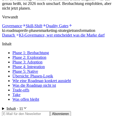
genau heißt, ist 2026 noch unscharf. Beobachtung empfohlen, aber
nicht jetzt planen.
Verwandt
Governance
Skill-Shift
Quality Gates
ki-roadmap
reife-phasen
marketing-strategie
transformation
Danach
KI-Governance, wer entscheidet was die Marke darf
Inhalt
Phase 1: Beobachtung
Phase 2: Exploration
Phase 3: Adoption
Phase 4: Integration
Phase 5: Native
Übersicht: Phasen-Logik
Wie eine Roadmap konkret aussieht
Was die Roadmap nicht ist
Trade-offs
Take
Was offen bleibt
Inhalt ·
11
Abonnieren