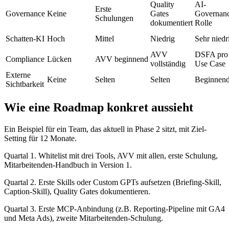
Quality
AI-
Erste
Governance
Keine
Gates
Governan
Schulungen
dokumentiert
Rolle
Schatten-KI
Hoch
Mittel
Niedrig
Sehr niedr
AVV
DSFA pro
Compliance
Lücken
AVV beginnend
vollständig
Use Case
Externe
Keine
Selten
Selten
Beginnen
Sichtbarkeit
Wie eine Roadmap konkret aussieht
Ein Beispiel für ein Team, das aktuell in Phase 2 sitzt, mit Ziel-
Setting für 12 Monate.
Quartal 1. Whitelist mit drei Tools, AVV mit allen, erste Schulung,
Mitarbeitenden-Handbuch in Version 1.
Quartal 2. Erste Skills oder Custom GPTs aufsetzen (Briefing-Skill,
Caption-Skill), Quality Gates dokumentieren.
Quartal 3. Erste MCP-Anbindung (z.B. Reporting-Pipeline mit GA4
und Meta Ads), zweite Mitarbeitenden-Schulung.