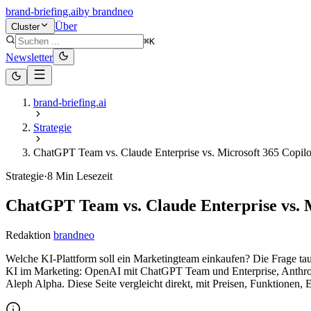
brand-briefing.ai
by
brandneo
Über
Cluster
⌘K
Newsletter
brand-briefing.ai
Strategie
ChatGPT Team vs. Claude Enterprise vs. Microsoft 365 Copil
Strategie
·
8
Min Lesezeit
ChatGPT Team vs. Claude Enterprise vs. 
Redaktion
brandneo
Welche KI-Plattform soll ein Marketingteam einkaufen? Die Frage ta
KI im Marketing: OpenAI mit ChatGPT Team und Enterprise, Anthropi
Aleph Alpha. Diese Seite vergleicht direkt, mit Preisen, Funktione