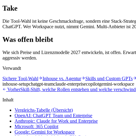
Take
Die Tool-Wahl ist keine Geschmacksfrage, sondern eine Stack-Strateg
ChatGPT. Wer Workspace nutzt, nimmt Gemini. Multi-Anbieter ist 20
Was offen bleibt
Wie sich Preise und Lizenzmodelle 2027 entwickeln, ist offen. Erwa
aggressiv werden.
Verwandt
Sichere Tool-Wahl
Inhouse vs. Agentur
Skills und Custom GPTs
inhouse-setup
chatgpt-team
claude-enterprise
copilot
gemini-workspace
Vorher
Skill-Shift, welche Rollen entstehen und welche verschwin
Inhalt
Vergleichs-Tabelle (Übersicht)
OpenAI: ChatGPT Team und Enterprise
Anthropic: Claude for Work und Enterprise
Microsoft: 365 Copilot
Google: Gemini for Workspace