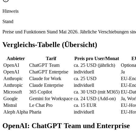
Hinweis
Stand
Preise und Funktionen Stand Mai 2026. Jährliche Verschiebungen sin
Vergleichs-Tabelle (Übersicht)
Anbieter
Tarif
Preis pro User/Monat
E
OpenAI
ChatGPT Team
ca. 25 USD (jährlich)
Optiona
OpenAI
ChatGPT Enterprise
individuell
Ja
Anthropic
Claude for Work
ca. 25 USD
EU-Endp
Anthropic
Claude Enterprise
individuell
EU-End
Microsoft
365 Copilot
ca. 30 USD (mit M365)
EU-Dat
Google
Gemini for Workspace
ca. 24 USD (Add-on)
Ja, Wo
Mistral
Le Chat Pro
ca. 15 EUR
EU-Hos
Aleph Alpha
Pharia
individuell
EU-Hos
OpenAI: ChatGPT Team und Enterprise