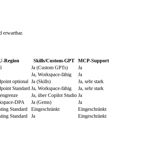
d erwartbar.
U-Region
Skills/Custom-GPT
MCP-Support
l
Ja (Custom GPTs)
Ja
Ja, Workspace-fähig
Ja
oint optional
Ja (Skills)
Ja, sehr stark
point Standard
Ja, Workspace-fähig
Ja, sehr stark
engrenze
Ja, über Copilot Studio
Ja
rkspace-DPA
Ja (Gems)
Ja
ting Standard
Eingeschränkt
Eingeschränkt
ting Standard
Ja
Eingeschränkt