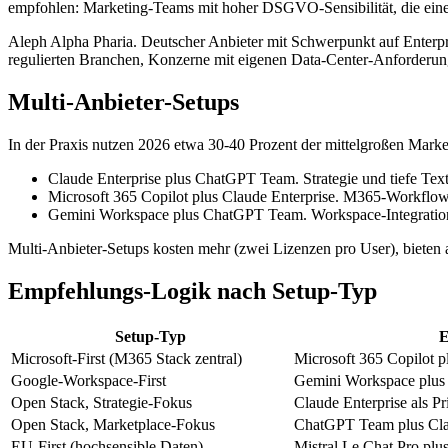
empfohlen: Marketing-Teams mit hoher DSGVO-Sensibilität, die einen
Aleph Alpha Pharia. Deutscher Anbieter mit Schwerpunkt auf Enterpr
regulierten Branchen, Konzerne mit eigenen Data-Center-Anforderun
Multi-Anbieter-Setups
In der Praxis nutzen 2026 etwa 30-40 Prozent der mittelgroßen Mar
Claude Enterprise plus ChatGPT Team. Strategie und tiefe T
Microsoft 365 Copilot plus Claude Enterprise. M365-Workflows
Gemini Workspace plus ChatGPT Team. Workspace-Integration
Multi-Anbieter-Setups kosten mehr (zwei Lizenzen pro User), bieten
Empfehlungs-Logik nach Setup-Typ
Setup-Typ
E
Microsoft-First (M365 Stack zentral)
Microsoft 365 Copilot p
Google-Workspace-First
Gemini Workspace plus 
Open Stack, Strategie-Fokus
Claude Enterprise als 
Open Stack, Marketplace-Fokus
ChatGPT Team plus Cla
EU-First (hochsensible Daten)
Mistral Le Chat Pro plu