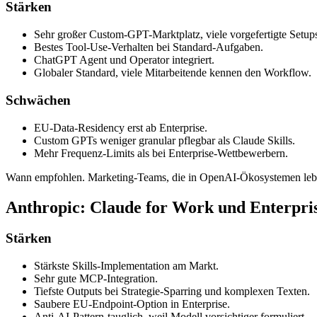
Stärken
Sehr großer Custom-GPT-Marktplatz, viele vorgefertigte Setup
Bestes Tool-Use-Verhalten bei Standard-Aufgaben.
ChatGPT Agent und Operator integriert.
Globaler Standard, viele Mitarbeitende kennen den Workflow.
Schwächen
EU-Data-Residency erst ab Enterprise.
Custom GPTs weniger granular pflegbar als Claude Skills.
Mehr Frequenz-Limits als bei Enterprise-Wettbewerbern.
Wann empfohlen. Marketing-Teams, die in OpenAI-Ökosystemen leben
Anthropic: Claude for Work und Enterpri
Stärken
Stärkste Skills-Implementation am Markt.
Sehr gute MCP-Integration.
Tiefste Outputs bei Strategie-Sparring und komplexen Texten.
Saubere EU-Endpoint-Option in Enterprise.
Anti-AI-Pattern-tauglich, weil Modell vorsichtiger formuliert.